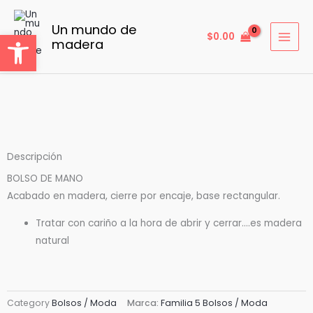
Ir
al
Un mundo de
Abrir barra de herramientas
$
0.00
madera
contenido
Descripción
BOLSO DE MANO
Acabado en madera, cierre por encaje, base rectangular.
Tratar con cariño a la hora de abrir y cerrar….es madera
natural
Category
Bolsos / Moda
Marca:
Familia 5 Bolsos / Moda