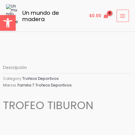
Ir
al
Un mundo de
Abrir barra de herramientas
$
0.00
madera
contenido
Descripción
Category
Trofeos Deportivos
Marca:
Familia 7 Trofeos Deportivos
TROFEO TIBURON